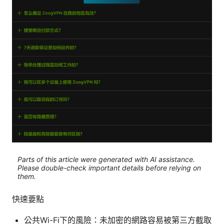
Parts of this article were generated with AI assistance.
Please double-check important details before relying on
them.
快速要點
公共Wi-Fi下的風險：未加密的網路容易被第三方截取