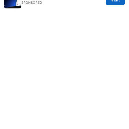
SPONSORED
for streaming, privacy, pricing, and multi-device
support in 2025
Got ultra vpn heres exactly how to cancel your
subscription and why you might want to
小火箭电脑
版：电脑上实现类似shadowrocket的科学上网指南
2026年更新，VPN设置与实战全攻略
2025年vpn设置终极指南：从下载到路由器的全方位教
程、客户端下载与配置、设备适配、隐私保护、速度优化
与路由器级应用等完整步骤
The Ultimate Guide Choosing the Best VPN for
Central America
Edge vpn for pc free download guide: download,
install, and use Edge-compatible VPN on Windows
2026