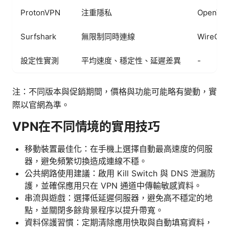
ProtonVPN
注重隱私
OpenVPN
Surfshark
無限制同時連線
WireGua
設定性實測
平均速度、穩定性、延遲差異
-
注：不同版本與促銷期間，價格與功能可能略有變動，實
際以官網為準。
VPN在不同情境的實用技巧
移動裝置最佳化：在手機上選擇自動最高速度的伺服
器，避免頻繁切換造成連線不穩。
公共網路使用建議：啟用 Kill Switch 與 DNS 泄漏防
護，並確保應用只在 VPN 通道中傳輸敏感資料。
串流與遊戲：選擇低延遲伺服器，避免高不穩定的地
點，並關閉多餘背景程序以提升帶寬。
資料保護習慣：定期清除應用快取與自動填寫資料，