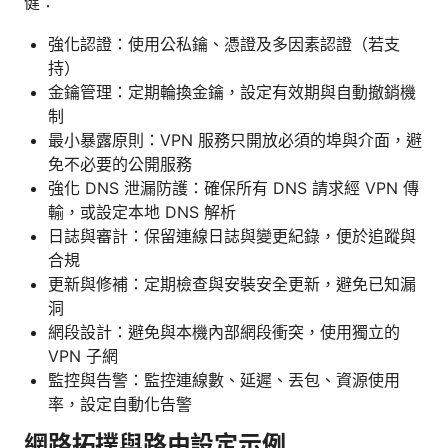
健：
強化認證：使用公私鑰、憑證及多因素認證（若支
持）
金鑰管理：定期輪換金鑰，設定有效期與自動撤銷機
制
最小暴露原則：VPN 服務只開放必須的埠與介面，避
免不必要的公開服務
強化 DNS 泄漏防護：確保所有 DNS 請求經 VPN 傳
輸，或設定本地 DNS 解析
日誌與審計：保留連線日誌與變更紀錄，便於追蹤與
合規
更新與修補：定期檢查與安裝安全更新，避免已知漏
洞
網段設計：避免與本機內部網段衝突，使用獨立的
VPN 子網
監控與告警：監控連線數、延遲、丟包、資源使用
率，設定自動化告警
網路拓撲與路由設定示例