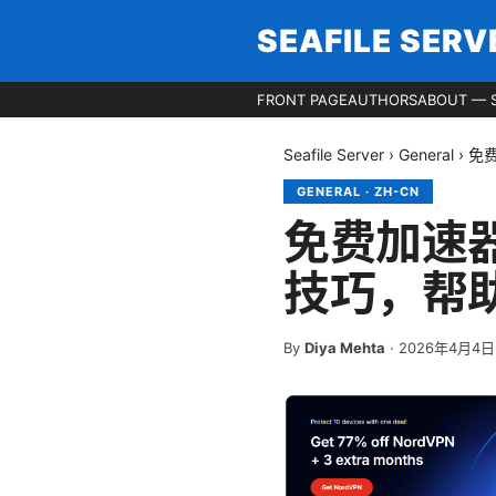
SEAFILE SERV
FRONT PAGE
AUTHORS
ABOUT — S
Seafile Server
›
General
›
免
GENERAL
·
ZH-CN
免费加速
技巧，帮
By
Diya Mehta
·
2026年4月4日