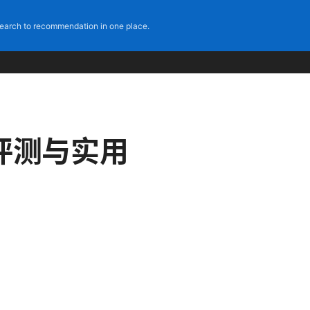
earch to recommendation in one place.
评测与实用