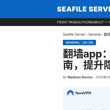
SEAFILE SERV
FRONT PAGE
AUTHORS
ABOUT — S
Seafile Server
›
General
›
翻
GENERAL
·
ZH-CN
翻墙app
南，提升
By
Madison Davies
·
2026年4