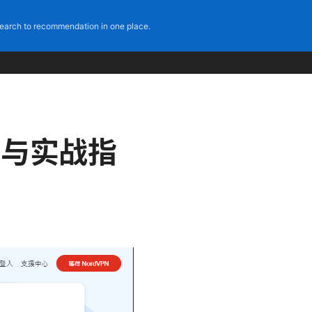
earch to recommendation in one place.
比与实战指