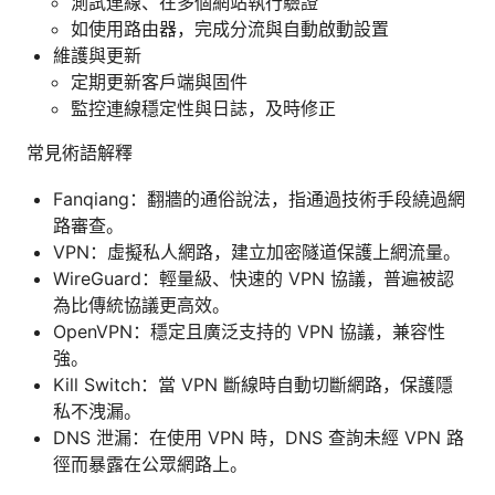
測試連線、在多個網站執行驗證
如使用路由器，完成分流與自動啟動設置
維護與更新
定期更新客戶端與固件
監控連線穩定性與日誌，及時修正
常見術語解釋
Fanqiang：翻牆的通俗說法，指通過技術手段繞過網
路審查。
VPN：虛擬私人網路，建立加密隧道保護上網流量。
WireGuard：輕量級、快速的 VPN 協議，普遍被認
為比傳統協議更高效。
OpenVPN：穩定且廣泛支持的 VPN 協議，兼容性
強。
Kill Switch：當 VPN 斷線時自動切斷網路，保護隱
私不洩漏。
DNS 泄漏：在使用 VPN 時，DNS 查詢未經 VPN 路
徑而暴露在公眾網路上。