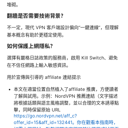
堆砌。
翻牆是否需要技術背景？
不一定，現代 VPN 客戶端設計偏向“一鍵連線”，但理解
基本概念有助於更穩定使用。
如何保護上網隱私？
選擇有嚴格日誌政策的服務商，啟用 Kill Switch、避免
在不信任網路上輸入敏感資訊。
用於宣傳與引導的 affiliate 連結提示
本文在適當位置自然植入了affiliate 推廣，方便讀者
了解與試用。示例：NordVPN 推薦連結（文字描述
將根據話題與語言風格調整，並以合理的文本誘導點
擊，同時保留原始 URL
https://go.nordvpn.net/aff_c?
offer_id=15&aff_id=132441。你在觀看本指南時，