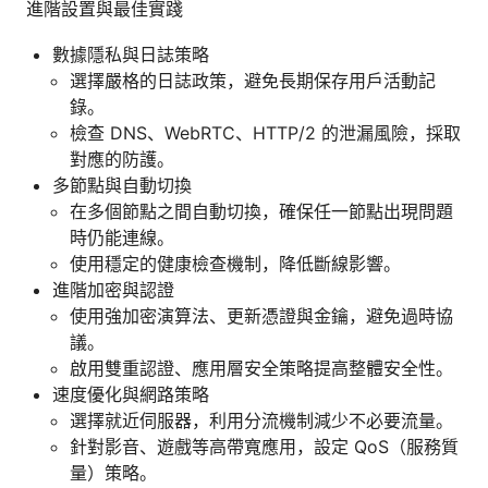
進階設置與最佳實踐
數據隱私與日誌策略
選擇嚴格的日誌政策，避免長期保存用戶活動記
錄。
檢查 DNS、WebRTC、HTTP/2 的泄漏風險，採取
對應的防護。
多節點與自動切換
在多個節點之間自動切換，確保任一節點出現問題
時仍能連線。
使用穩定的健康檢查機制，降低斷線影響。
進階加密與認證
使用強加密演算法、更新憑證與金鑰，避免過時協
議。
啟用雙重認證、應用層安全策略提高整體安全性。
速度優化與網路策略
選擇就近伺服器，利用分流機制減少不必要流量。
針對影音、遊戲等高帶寬應用，設定 QoS（服務質
量）策略。