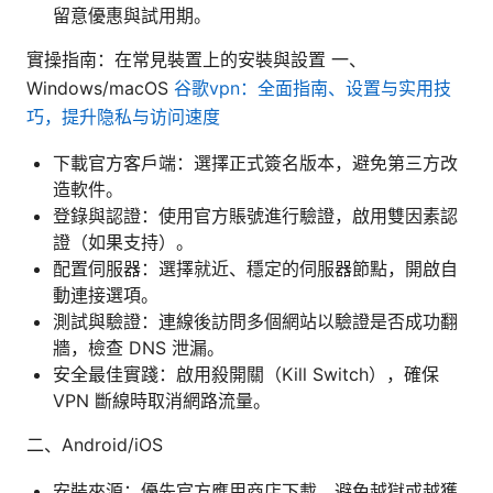
留意優惠與試用期。
實操指南：在常見裝置上的安裝與設置 一、
Windows/macOS
谷歌vpn：全面指南、设置与实用技
巧，提升隐私与访问速度
下載官方客戶端：選擇正式簽名版本，避免第三方改
造軟件。
登錄與認證：使用官方賬號進行驗證，啟用雙因素認
證（如果支持）。
配置伺服器：選擇就近、穩定的伺服器節點，開啟自
動連接選項。
測試與驗證：連線後訪問多個網站以驗證是否成功翻
牆，檢查 DNS 泄漏。
安全最佳實踐：啟用殺開關（Kill Switch），確保
VPN 斷線時取消網路流量。
二、Android/iOS
安裝來源：優先官方應用商店下載，避免越獄或越獲