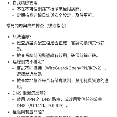
自我風險管理
不在不可信網路下授予高權限訪問。
定期檢查連線日誌與安全設定，及時更新。
常見問題與故障排查（快速指南）
無法連線？
檢查憑證與配置檔是否正確，嘗試切換到其他節
點。
檢查系統時間與憑證有效期，確保時鐘正確。
連線慢或不穩定？
嘗試不同協議（WireGuard/OpenVPN/IKEv2），
選擇就近節點。
檢查本地網路是否有帶寬限制，禁用耗費資源的應
用。
DNS 泄漏怎麼辦？
啟用 VPN 的 DNS 路由，或改用受信任的公共
DNS（如 1.1.1.1、9.9.9.9）。
權限與裝置問題？