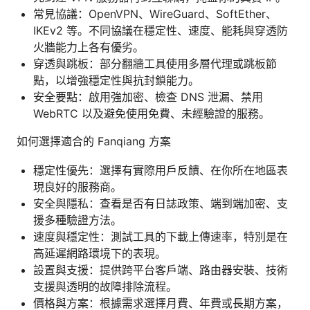
常見協議：OpenVPN、WireGuard、SoftEther、
IKEv2 等。不同協議在穩定性、速度、能耗與穿透防
火牆能力上各有優劣。
穿透與跳板：部分翻牆工具使用多層代理或跳板節
點，以增強穩定性與抗封鎖能力。
安全要點：啟用強加密、檢查 DNS 泄漏、禁用
WebRTC 以及避免使用免費、未經驗證的服務。
如何選擇適合的 Fanqiang 方案
穩定性優先：選擇有實際用戶反饋、在你所在地區表
現良好的服務商。
安全與隱私：查看是否有日誌政策、端到端加密、支
援多種驗證方法。
速度與穩定性：測試工具的下載上傳速率，特別是在
高延遲網路環境下的表現。
設置與支援：提供跨平台客戶端、路由器安裝、技術
支援與透明的故障排除流程。
價格與方案：根據需求選擇月費、年費或長期方案，