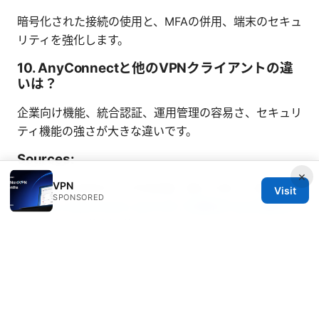
暗号化された接続の使用と、MFAの併用、端末のセキュ
リティを強化します。
10. AnyConnectと他のVPNクライアントの違
いは？
企業向け機能、統合認証、運用管理の容易さ、セキュリ
ティ機能の強さが大きな違いです。
Sources:
×
VPN
Iphoneのvpnをオフにする方法：知っておくべき設定解
Visit
SPONSORED
除
Cisco anyconnect vpnとは？企業向けvpnの基本か
ら使い方まで徹底解説！Cisco AnyConnect VPNと
は？企業向けVPNの基本から使い方まで徹底解説！
Vipn VPN 深度解析：如何用 Vipn 守护你的上网隐私与
自由访问