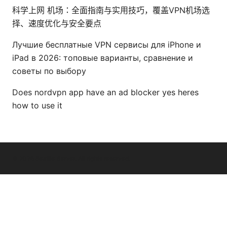
科学上网 机场：全面指南与实用技巧，覆盖VPN机场选
择、速度优化与安全要点
Лучшие бесплатные VPN сервисы для iPhone и
iPad в 2026: топовые варианты, сравнение и
советы по выбору
Does nordvpn app have an ad blocker yes heres
how to use it
© 2026 Seafile Server. All rights reserved.