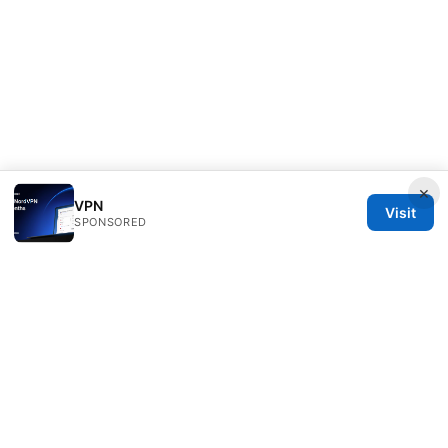
×
VPN
Visit
SPONSORED
Seafile Server Ltd.
100 King Street West
Toronto, ON, M5V 2T6
CA
hello@seafile-server.org
+1-514-555-0150
About
Privacy Policy
Terms of Use