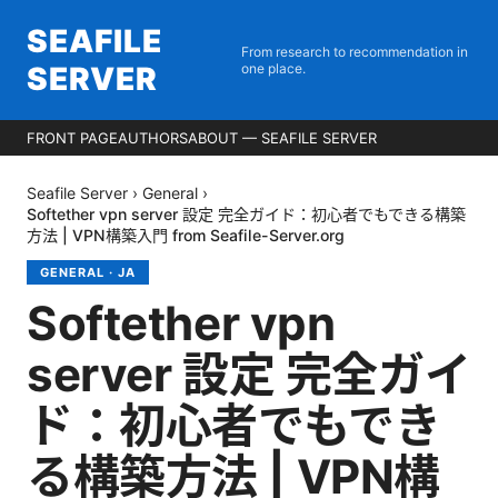
SEAFILE
From research to recommendation in
SERVER
one place.
FRONT PAGE
AUTHORS
ABOUT — SEAFILE SERVER
Seafile Server
›
General
›
Softether vpn server 設定 完全ガイド：初心者でもできる構築
方法 | VPN構築入門 from Seafile-Server.org
GENERAL
·
JA
Softether vpn
server 設定 完全ガイ
ド：初心者でもでき
る構築方法 | VPN構