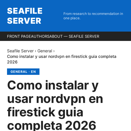
SEAFILE
From research to recommendation in
SERVER
one place.
FRONT PAGE
AUTHORS
ABOUT — SEAFILE SERVER
Seafile Server
›
General
›
Como instalar y usar nordvpn en firestick guia completa
2026
GENERAL
·
EN
Como instalar y
usar nordvpn en
firestick guia
completa 2026