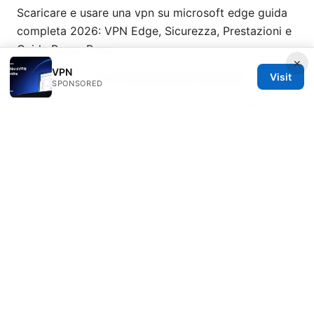
Scaricare e usare una vpn su microsoft edge guida
completa 2026: VPN Edge, Sicurezza, Prestazioni e
Guida Passo Passo
×
VPN
Visit
免费加速器：VPN 时代的必备指南与实用选择
SPONSORED
Nordvpn 30 day money back guarantee 2026:
Comprehensive Guide to Refunds, Plans, Features,
and Safe VPN Use
© 2026 Seafile Server. All rights reserved.
Seafile Server Ltd.
100 King Street West
Toronto, ON, M5V 2T6
CA