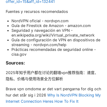
offer_id=15&aff_id=132441
Fuentes y recursos recomendados
NordVPN oficial - nordvpn.com
Guía de Firestick de Amazon - amazon.com
Seguridad y navegación en VPN -
en.wikipedia.org/wiki/Virtual_private_network
Guía de configuración de VPN en dispositivos de
streaming - nordvpn.com/help
Prácticas recomendadas de seguridad online -
cisa.gov
Sources:
2025年知乎用户都在讨论的翻墙vpn推荐指南：速度、
隐私、价格与使用场景全方位解析
Brave vpn omdome ar det vart pengarna for dig och
hur det står sig i 2026
Why Is NordVPN Blocking My
Internet Connection Heres How To Fix It