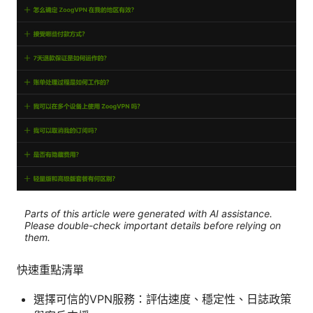
Parts of this article were generated with AI assistance.
Please double-check important details before relying on
them.
快速重點清單
選擇可信的VPN服務：評估速度、穩定性、日誌政策