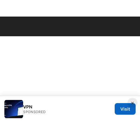
© 2026 Seafile Server. All rights reserved.
×
VPN
Visit
SPONSORED
Seafile Server Ltd.
100 King Street West