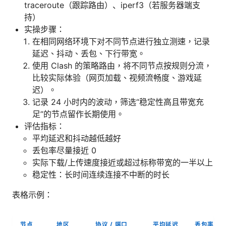
traceroute（跟踪路由）、iperf3（若服务器端支
持）
实操步骤：
在相同网络环境下对不同节点进行独立测速，记录
延迟、抖动、丢包、下行带宽。
使用 Clash 的策略路由，将不同节点按规则分流，
比较实际体验（网页加载、视频流畅度、游戏延
迟）。
记录 24 小时内的波动，筛选“稳定性高且带宽充
足”的节点留作长期使用。
评估指标：
平均延迟和抖动越低越好
丢包率尽量接近 0
实际下载/上传速度接近或超过标称带宽的一半以上
稳定性：长时间连续连接不中断的时长
表格示例：
节点
地区
协议 / 端口
平均延迟
丢包率