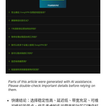
Parts of this article were generated with AI assistance.
Please double-check important details before relying on
them.
快速结论：选择稳定性高、延迟低、带宽充足、可维