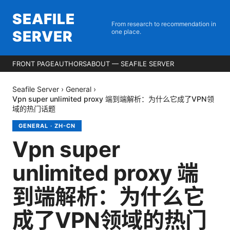
SEAFILE
From research to recommendation in
SERVER
one place.
FRONT PAGE
AUTHORS
ABOUT — SEAFILE SERVER
Seafile Server
›
General
›
Vpn super unlimited proxy 端到端解析：为什么它成了VPN领
域的热门话题
GENERAL
·
ZH-CN
Vpn super
unlimited proxy 端
到端解析：为什么它
成了VPN领域的热门