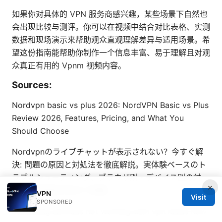
如果你对具体的 VPN 服务商感兴趣，某些场景下自然也
会出现比较与测评。你可以在视频中结合对比表格、实测
数据和现场演示来帮助观众直观理解差异与适用场景。希
望这份指南能帮助你制作一个信息丰富、易于理解且对观
众真正有用的 Vpnm 视频内容。
Sources:
Nordvpn basic vs plus 2026: NordVPN Basic vs Plus
Review 2026, Features, Pricing, and What You
Should Choose
Nordvpnのライブチャットが表示されない？今すぐ解
決: 問題の原因と対処法を徹底解説。実体験ベースのト
ラブルシューティング、ブラウザ別・デバイス別の対
×
策、代替連絡手段まで網羅
VPN
Visit
SPONSORED
Streaming services not working with vpn heres how