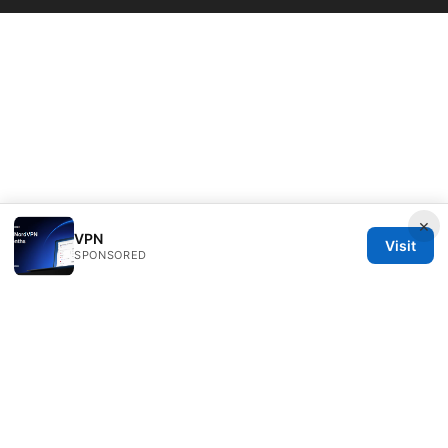
×
VPN
Visit
SPONSORED
Seafile Server Ltd.
100 King Street West
Toronto, ON, M5V 2T6
CA
hello@seafile-server.org
+1-514-555-0150
About
Privacy Policy
Terms of Use