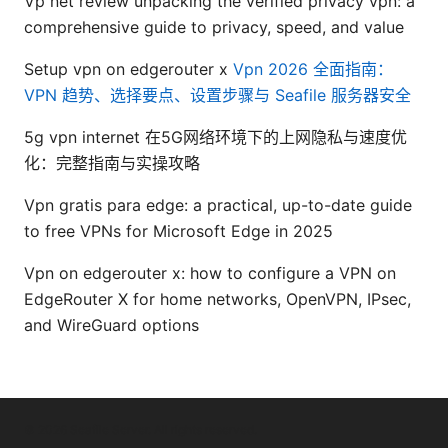
Vp net review unpacking the verified privacy vpn: a
comprehensive guide to privacy, speed, and value
Setup vpn on edgerouter x
Vpn 2026 全面指南：
VPN 趋势、选择要点、设置步骤与 Seafile 服务器安全
5g vpn internet 在5G网络环境下的上网隐私与速度优
化：完整指南与实操攻略
Vpn gratis para edge: a practical, up-to-date guide
to free VPNs for Microsoft Edge in 2025
Vpn on edgerouter x: how to configure a VPN on
EdgeRouter X for home networks, OpenVPN, IPsec,
and WireGuard options
© 2026 Seafile Server. All rights reserved.