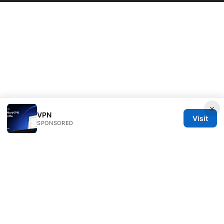
×
VPN
Visit
SPONSORED
Seafile Server Ltd.
100 King Street West
Toronto, ON, M5V 2T6
CA
hello@seafile-server.org
+1-514-555-0150
About
Privacy Policy
Terms of Use