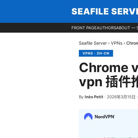
SEAFILE SERV
FRONT PAGE
AUTHORS
ABOUT — S
Seafile Server
›
VPNs
›
Chr
VPNS
·
ZH-CN
Chrome
vpn 插
By
Inès Petit
·
2026年3月15日