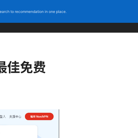
earch to recommendation in one place.
年最佳免费