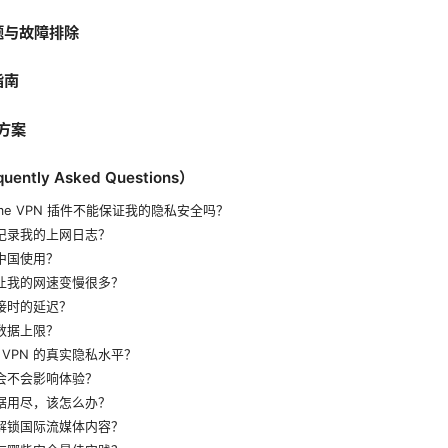
题与故障排除
指南
代方案
ntly Asked Questions）
ome VPN 插件不能保证我的隐私安全吗？
会记录我的上网日志？
在中国使用？
会让我的网速变慢很多？
连接时的延迟？
有数据上限？
VPN 的真实隐私水平？
告会不会影响体验？
数据用尽，该怎么办？
能解锁国际流媒体内容？