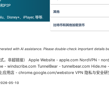
generated with AI assistance. Please double-check important details b
） Apple Website - apple.com NordVPN - nordvp
e - windscribe.com TunnelBear - tunnelbear.com Hide.me -
e 网上应用店 - chrome.google.com/webstore VPN 隐私
2026-05-10