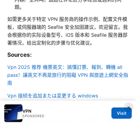
题。
如需更多关于特定 VPN 服务商的操作示例、配置文件模
板，或伺服器端的 Seafile 安全加固建议，欢迎留言。我
会根据你的实际设备型号、iOS 版本和 Seafile 服务器部
署情况，给出定制化的步骤与优化建议。
Sources:
Vpn 2025 推荐
機票英文：搞懂訂票、報到、轉機 all
pass！讓英文不再是旅行的阻礙 VPN 與旅遊上網安全指
南
Vpn 接続を追加または変更する windows
×
Edgerouter show vpn config
VPN
Visit
SPONSORED
订阅链接需要上各大机场上订阅，这里推荐一下魔戒
VPN 使用指南、机场公共 Wi-Fi 安全上网、隐私保护与