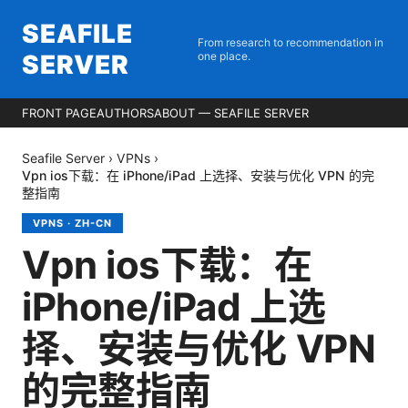
SEAFILE
From research to recommendation in
SERVER
one place.
FRONT PAGE
AUTHORS
ABOUT — SEAFILE SERVER
Seafile Server
›
VPNs
›
Vpn ios下载：在 iPhone/iPad 上选择、安装与优化 VPN 的完
整指南
VPNS
·
ZH-CN
Vpn ios下载：在
iPhone/iPad 上选
择、安装与优化 VPN
的完整指南