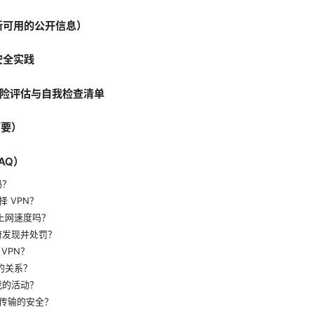
最新可用的公开信息）
安全实践
时的风险评估与自我检查清单
简要）
AQ）
吗？
 VPN？
响上网速度吗？
府发现并处罚？
VPN？
 的关系？
我的活动？
传输的安全？