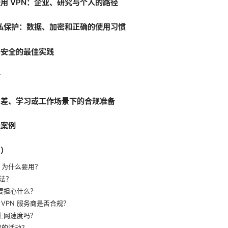
用 VPN：企业、研究与个人的路径
隐私保护：数据、加密和正确的使用习惯
络安全的最佳实践
对
出差、学习或工作场景下的合规准备
践案例
Q）
，为什么要用？
法？
需要担心什么？
VPN 服务商是否合规？
响上网速度吗？
我的活动？