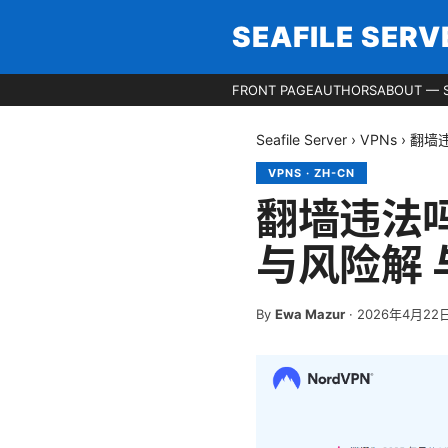
SEAFILE SERV
FRONT PAGE
AUTHORS
ABOUT — S
Seafile Server
›
VPNs
›
翻墙违
VPNS
·
ZH-CN
翻墙违法吗
与风险解 与
By
Ewa Mazur
·
2026年4月22