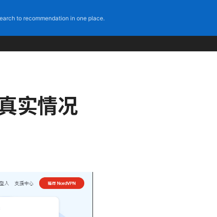
earch to recommendation in one place.
的真实情况