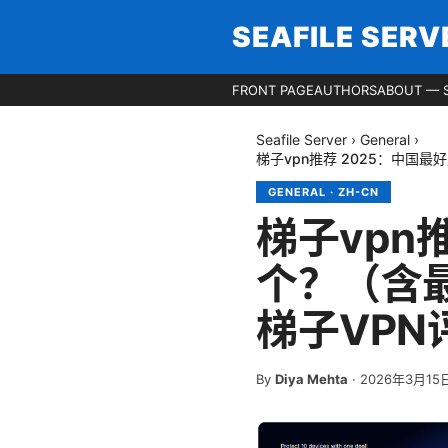
SEAFILE SERV
FRONT PAGE
AUTHORS
ABOUT — S
Seafile Server
›
General
›
梯子vpn推荐 2025：中国
GENERAL
·
ZH-CN
梯子vpn
个？（含
梯子VPN
By
Diya Mehta
·
2026年3月15