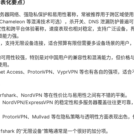
简表化要点）
庞大服务器网络、强隐私保护和易用性著称，常被推荐用于跨区域使
d/Chameleon 等混淆技术可选），杀开关、DNS 泄漏防护普遍
：以稳定性和跨平台体验著称，速度表现也相对稳定，支持广泛设备
锁能力强。
性价比高，支持无限设备连接，适合预算有限但需要多设备场景的用
些地区的可用性较强，特别是对中国用户的兼容性和混淆能力，但价
使用。
ternet Access、ProtonVPN、VyprVPN 等也有各自的强项，
议
rfshark、NordVPN 等在性价比与易用性之间有不错的平衡。
ordVPN/ExpressVPN 的稳定性和多服务器覆盖往往更
rotonVPN、Mullvad 等在隐私策略与透明性方面表现出
fshark 的“无限设备”策略通常是一个很好的加分项。