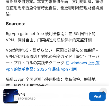
策略與支付方案。本文力求提供全面且實用的知識，讓你
在使用馬來西亞令吉時更自信、也更聰明地管理財務與風
險。
Sources:
5g vpn gate net free 使用全指南：在 5G 网络下的
VPN、网路自由、门禁绕过与隐私保护的完整评测
Vpnが切れる・繋がらない！原因と対処法を徹底解 -
VPNが切れる原因と対処の完全ガイド｜設定・サーバ
ー・プロトコルの実践テクニック
在 windows 上设置
vpn 的简单步骤：2025 年最佳 vpn 指南
猫猫云vpn 全面评测与使用指南：隐私保护、解锁地
域、价格对比与实操要点
×
VPN
2025年最靠谱的翻墙回国机场：海外华人必备网络工
Visit
SPONSORED
Wireguard vpn edgerouter x setup and optimization