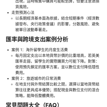
出現，這時候集中購買可能較划算，但要注意退換
貨風險。
走勢預測心法
以長期經濟基本面為依據，結合短期事件（經濟數
據發布、央行政策會議）的影響，分散風險、避免
被單日波動牽著走。
匯率與跨境支出案例分析
案例 1：海外留學生的月度生活費
每月固定支出以本地貨幣計價的比重增高，若英美
匯率走弱，留學生的實際購買力可能下降。對策：
使用預先鎖定的匯率方案，並以數位支付降低隱性
費用。
案例 2：旅遊城市的日常消費
在地支付與外幣結算比較之間，選擇以當地貨幣結
算往往更具成本優勢；搭配現金與數位支付的混合
策略，能降低整體費用。
常見問題大全（FAQ）