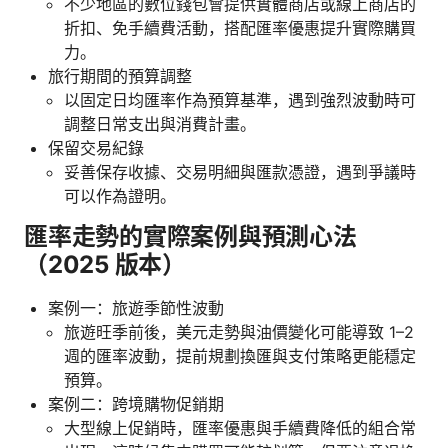
不少地區的數位錢包會提供實體商店或線上商店的
折扣、免手續費活動，搭配匯率優惠提升實際購買
力。
旅行期間的預算調整
以固定日均匯率作為預算基準，遇到強烈波動時可
調整日常支出與消費計畫。
保留交易紀錄
妥善保存收據、交易明細與匯款憑證，遇到爭議時
可以作為證明。
匯率走勢的實際案例與預測心法
（2025 版本）
案例一：旅遊季節性波動
旅遊旺季前後，美元走勢與油價變化可能導致 1–2
週的匯率波動，提前規劃換匯與支付策略更能穩定
預算。
案例二：跨境購物促銷期
大型線上促銷時，匯率優惠與手續費降低的組合常