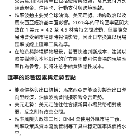
交易常用的貨幣單位包括硬幣與紙幣，常見支付方式
涵蓋現金、信用卡、行動支付與跨境匯款。
匯率波動主要受全球油價、美元走勢、地緣政治以及
馬來西亞經濟基本面影響。2025年的平均匯率區間大
致在 1 美元 ≈ 4.2 至 4.5 林吉特之間波動，但實際交
易時會受到市場即時報價影響，因此日常換算以現場
匯率或線上匯率工具為準。
在旅遊與跨境購物場景，若要快速判斷成本，建議以
歐美媒體與本地銀行的官方匯率或可信賣場的現場匯
率作為參考，同時注意手續費與隱性成本。
匯率的影響因素與走勢要點
能源價格與出口結構：馬來西亞是能源與製造出口導
向型經濟，油價波動會間接影響令吉走勢。
美元走勢：美元走強往往會讓新興市場貨幣相對疲
弱，反之則有改善空間。
匯率風險與政策工具：BNM 會使用外匯市場干預、
利率政策與資本流動管制等工具來穩定匯率與價格水
平。