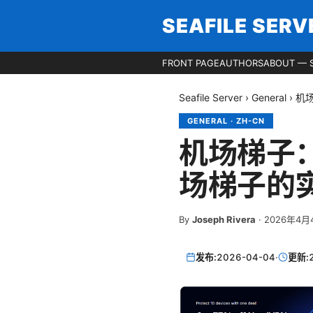
SEAFILE SERV
FRONT PAGE
AUTHORS
ABOUT — S
Seafile Server
›
General
›
机
GENERAL
·
ZH-CN
机场梯子：
场梯子的
By
Joseph Rivera
·
2026年4月
发布:
2026-04-04
·
更新: