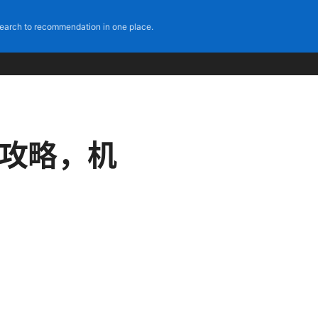
earch to recommendation in one place.
全攻略，机