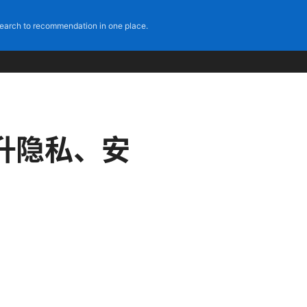
earch to recommendation in one place.
提升隐私、安