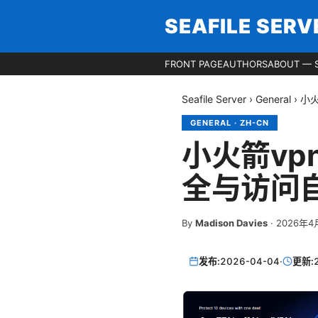
SEAFILE SERV
FRONT PAGE
AUTHORS
ABOUT — S
Seafile Server
›
General
›
小
GENERAL
·
ZH-CN
小火箭vp
全与访问
By
Madison Davies
·
2026年4
发布:
2026-04-04
·
更新: