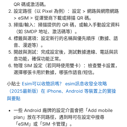
QR 碼或激活碼。
設定路徑（以 Pixel 為例）：設定 > 網路與網際網路
> eSIM > 從運營商下載或掃描 QR 碼。
掃描/輸入：掃描提供的 QR 碼，或輸入手動設定資料
（如 SMDP 地址、激活碼等）。
標籤與選項：設定新行的名稱與優先順序（數據、語
音、漫遊等）。
開啟與測試：完成設定後，測試數據連線、電話與訊
息功能，確保功能正常。
物理 SIM 設定（若同時使用雙卡）：檢查雙卡設置，
選擇哪張卡用於數據，哪張作語音/短信。
小貼士
Esim可以收簡訊嗎？ esim訊息收發全攻略
（2025最新版）在 iPhone、Android 等裝置上的實操
與要點
一些 Android 廠牌的設定介面會把「Add mobile
plan」放在不同路徑，遇到時可在設定中搜尋
「eSIM」或「SIM 卡管理」。