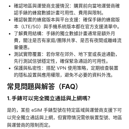
確認地區與運營商支援情況：購買前向當地運營商確
認手錶的蜂窩數據計畫可用性、費用與限制。
確認裝置的蜂窩版本與平台支援：確保手錶的蜂窩版
本（LTE/5G）與手機系統版本都在官方支援清單中。
了解費用結構：手錶的獨立數據計畫通常是額外月
費，關注是否有家庭/團隊共享、是否有夜間或離峰流
量優惠。
測試實際覆蓋：若你常在郊外、地下室或長途通勤，
先行測試信號穩定性，確保緊急通話的可用性。
保護與私密性：搭配 VPN 使用策略，定期檢查裝置
的隱私設置與應用權限，避免不必要的資料外洩。
常見問題與解答（FAQ）
1. 手錶可以完全獨立通話與上網嗎？
是的，某些 eSIM 手錶型號在特定區域與運營商支援下可
以完全獨立通話與上網，但實際情況需依裝置型號、地區
與運營商的限制而定。