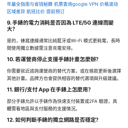
年最全指南与省钱秘籍 机票查询google VPN 价格波动
区域差异 航班比价 提前预订
9. 手錶的電力消耗是否因為 LTE/5G 連線而變
大？
是的，蜂窩連線通常比純藍牙或Wi-Fi 模式更耗電，長時
間使用獨立數據需注意充電安排。
10. 若運營商停止支援手錶計畫怎麼辦？
你需要就近諮詢運營商的替代方案，或在條款更新後選擇
其他計畫。品牌方也會提供相容的替代選項與升級建議。
11. 銀行/支付 App 在手錶上怎麼用？
部分手錶允許以手錶作為快速支付裝置或2FA 驗證，具
體需看地區與支付服務的支援情況。
12. 如何判斷手錶的獨立網路是否穩定？