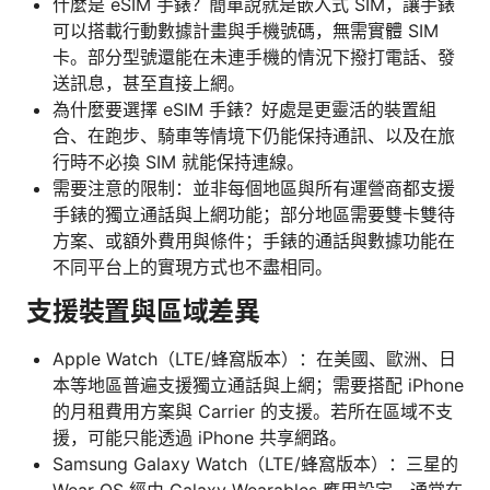
什麼是 eSIM 手錶？簡單說就是嵌入式 SIM，讓手錶
可以搭載行動數據計畫與手機號碼，無需實體 SIM
卡。部分型號還能在未連手機的情況下撥打電話、發
送訊息，甚至直接上網。
為什麼要選擇 eSIM 手錶？好處是更靈活的裝置組
合、在跑步、騎車等情境下仍能保持通訊、以及在旅
行時不必換 SIM 就能保持連線。
需要注意的限制：並非每個地區與所有運營商都支援
手錶的獨立通話與上網功能；部分地區需要雙卡雙待
方案、或額外費用與條件；手錶的通話與數據功能在
不同平台上的實現方式也不盡相同。
支援裝置與區域差異
Apple Watch（LTE/蜂窩版本）：在美國、歐洲、日
本等地區普遍支援獨立通話與上網；需要搭配 iPhone
的月租費用方案與 Carrier 的支援。若所在區域不支
援，可能只能透過 iPhone 共享網路。
Samsung Galaxy Watch（LTE/蜂窩版本）：三星的