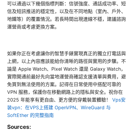
可以通過以下幾個指標判斷：信號強度、通話成功率、短
信及短訊推送的穩定性，以及在不同地點（室內、戶外、
地鐵等）的覆蓋情況。若長時間出現連線不穩，建議諮詢
運營商或考慮更換方案。
如果你正在考慮讓你的智慧手錶實現真正的獨立打電話與
上網，以上內容應該能給你清晰的路徑與實用的步驟。不
論是 Apple Watch、Pixel Watch 還是 Galaxy Watch，
實際開通前最好先向當地運營商確認支援清單與費用，避
免買到無法使用的方案。記得在日常使用中搭配可靠的
VPN 服務，保護你在移動網路上的隱私與安全。祝你在
2025 年能享有更自由、更方便的穿戴裝置體驗！
Vps安
装vpn：在VPS上搭建 OpenVPN、WireGuard 与
SoftEther 的完整指南
Sources: