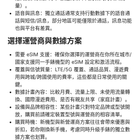
量）。
語音與訊息：獨立通話通常支持行動數據下的語音通
話與短信/訊息，部分地區可能僅限於通話，訊息功能
也與平台有差異。
選擇運營商與數據方案
需要 eSIM 支援：確保你選擇的運營商在你所在城市/
國家支援同一手錶機型的 eSIM 設定和激活流程。
覆蓋與信號質量：LTE/5G 覆蓋、通話品質、漫遊費
用與跨城/跨國使用的費率，這些都是日常使用的關
鍵。
數據計畫內容：比較月費、流量上限、未使用流量轉
換、國際漫遊費用、是否有親友共享（家庭計畫）。
設備與品牌相容性：某些計畫只對特定品牌或型號開
放，購買前請確定裝置型號與運營商的相容清單。
購買時機：新機型與新營運商方案往往會帶來優惠與
折扣，若你剛換新手機，考慮同時升級手錶的獨立數
據方案也划算。