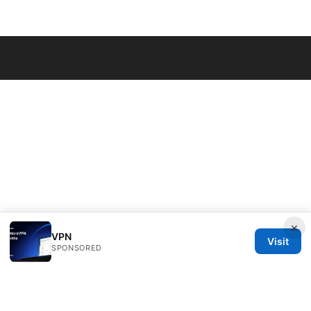
© 2026 Seafile Server. All rights reserved.
×
VPN
Visit
SPONSORED
Seafile Server Ltd.
100 King Street West