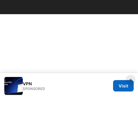
© 2026 Seafile Server. All rights reserved.
×
VPN
Visit
SPONSORED
Seafile Server Ltd.
100 King Street West
Toronto, ON, M5V 2T6
CA
hello@seafile-server.org