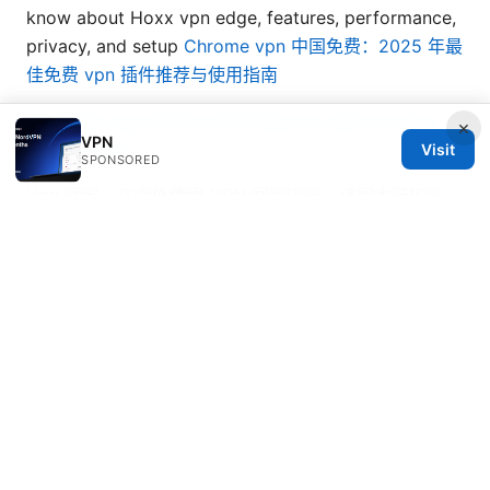
know about Hoxx vpn edge, features, performance,
privacy, and setup
Chrome vpn 中国免费：2025 年最
佳免费 vpn 插件推荐与使用指南
Surfshark vpn email everything you need to know
×
VPN
how to use it
Visit
SPONSORED
Vpn 回国：在海外使用 VPN 回到中国、访问大陆内容、
速度、合规与隐私要点
2025年在国内怎么安全购买和使用vpn？超详细指南：
合规购买、企业级解决方案、个人使用边界、测速与配置
要点
Fast vpn chrome extension
© 2026 Seafile Server. All rights reserved.