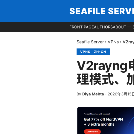
SEAFILE SERV
FRONT PAGE
AUTHORS
ABOUT — S
Seafile Server
›
VPNs
›
V2r
VPNS
·
ZH-CN
V2ray
理模式、
By
Diya Mehta
·
2026年3月15