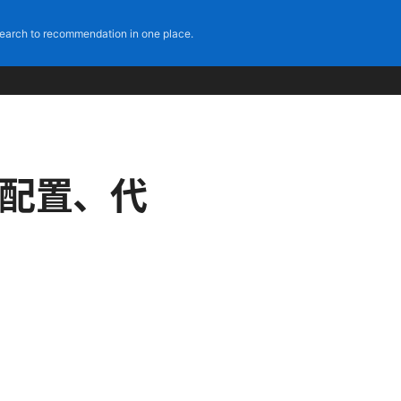
earch to recommendation in one place.
、配置、代