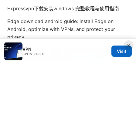
Expressvpn下载安装windows 完整教程与使用指南
Edge download android guide: install Edge on
Android, optimize with VPNs, and protect your
privacy
×
VPN
机票行程单电子版：获取、用途与常见问题全解析 2025
Visit
SPONSORED
版 旅行隐私与安全的全面指南
V2ray节点购买：2025年
最全指南，小白也能轻松上手！V2ray节点购买、购买渠
道、速度测试对比、隐私保护、定价与使用教程全覆盖
Expressvpn not working with google heres how to
fix it fast
Vpn破解版2025：为什么不值得使用、如何选择正规
VPN，以及合法替代方案