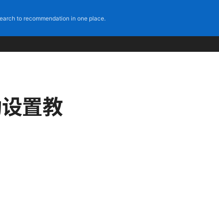
earch to recommendation in one place.
手动设置教