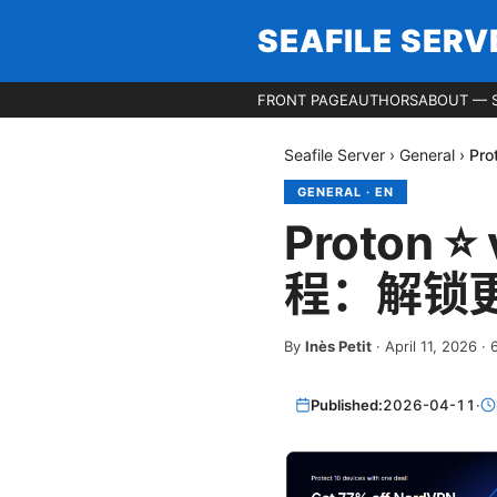
SEAFILE SERV
FRONT PAGE
AUTHORS
ABOUT — S
Seafile Server
›
General
›
Pr
GENERAL
·
EN
Proton
程：解锁更
By
Inès Petit
·
April 11, 2026
·
Published:
2026-04-11
·