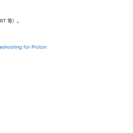
WRT 等）。
leshooting for Proton