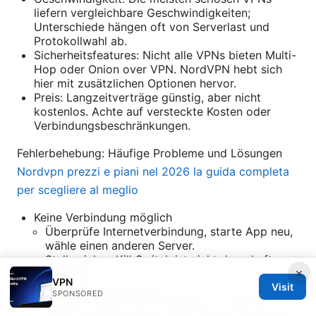
liefern vergleichbare Geschwindigkeiten;
Unterschiede hängen oft von Serverlast und
Protokollwahl ab.
Sicherheitsfeatures: Nicht alle VPNs bieten Multi-
Hop oder Onion over VPN. NordVPN hebt sich
hier mit zusätzlichen Optionen hervor.
Preis: Langzeitverträge günstig, aber nicht
kostenlos. Achte auf versteckte Kosten oder
Verbindungsbeschränkungen.
Fehlerbehebung: Häufige Probleme und Lösungen
Nordvpn prezzi e piani nel 2026 la guida completa
per scegliere al meglio
Keine Verbindung möglich
Überprüfe Internetverbindung, starte App neu,
wähle einen anderen Server.
Stelle sicher, Kill Switch ist nicht dauerhaft
×
blockiert.
VPN
Visit
Langsame Verbindungen
SPONSORED
Probiere andere Serverstandorte, aktiviere