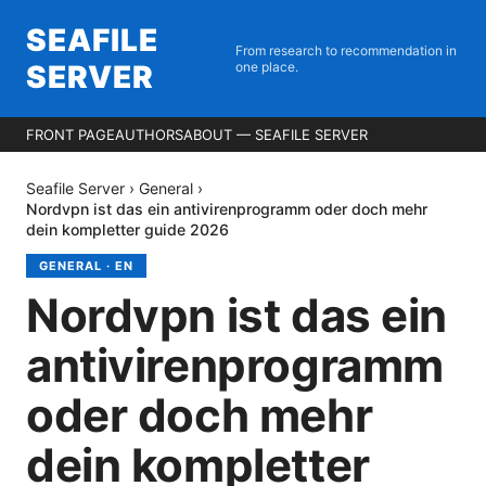
SEAFILE
From research to recommendation in
SERVER
one place.
FRONT PAGE
AUTHORS
ABOUT — SEAFILE SERVER
Seafile Server
›
General
›
Nordvpn ist das ein antivirenprogramm oder doch mehr
dein kompletter guide 2026
GENERAL
·
EN
Nordvpn ist das ein
antivirenprogramm
oder doch mehr
dein kompletter