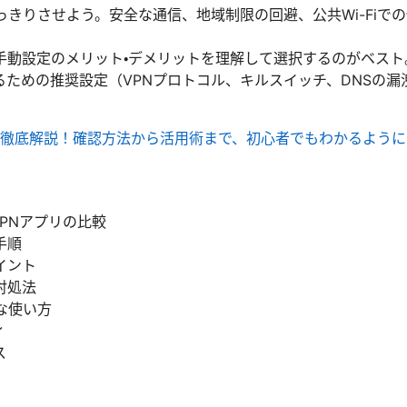
っきりさせよう。安全な通信、地域制限の回避、公共Wi-Fiで
。
手動設定のメリット・デメリットを理解して選択するのがベスト
るための推奨設定（VPNプロトコル、キルスイッチ、DNSの
pn ログを徹底解説！確認方法から活用術まで、初心者でもわかるよう
要VPNアプリの比較
手順
イント
対処法
な使い方
ィ
ス