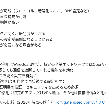
が可能（プロトコル、暗号化レベル、DNS設定など）
量な構成が可能
明性が高い
クが高く、難易度が上がる
の設定が面倒になることがある
が必要になる場合がある
利用はWireGuard推奨、特定の企業ネットワークではOpenV
：VPNが落ちても通信を遮断してくれる機能を有効化
ークを防ぐ設定を有効に
途切れても自動で再接続する設定をオン
ー証明書の検証：セキュリティを高めるため必須
の活用：特定のアプリだけVPN経由、その他は直接通信など用
アプリの比較（2026年時点の傾向）
Fortigate ipsec vp