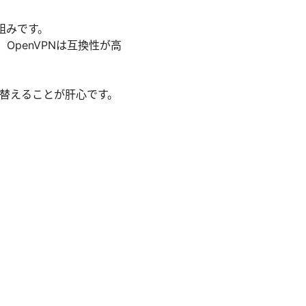
組みです。
速、OpenVPNは互換性が高
。
切り替えることが肝心です。