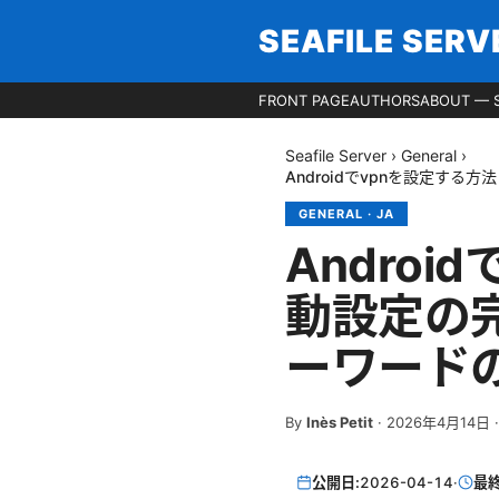
SEAFILE SERV
FRONT PAGE
AUTHORS
ABOUT — S
Seafile Server
›
General
›
Androidでvpnを設定す
GENERAL
·
JA
Andro
動設定の
ーワード
By
Inès Petit
·
2026年4月14日
公開日:
2026-04-14
·
最