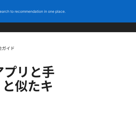
earch to recommendation in one place.
全ガイド
：アプリと手
）と似たキ