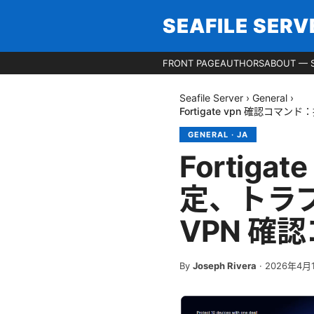
SEAFILE SERV
FRONT PAGE
AUTHORS
ABOUT — S
Seafile Server
›
General
›
Fortigate vpn 確認
GENERAL
·
JA
Fortig
定、トラ
VPN 確
By
Joseph Rivera
·
2026年4月