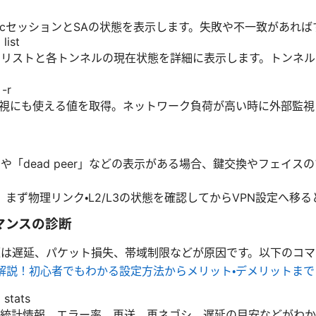
secセッションとSAの状態を表示します。失敗や不一致があれ
list
のリストと各トンネルの現在状態を詳細に表示します。トンネ
-r
監視にも使える値を取得。ネットワーク負荷が高い時に外部監
atING」や「dead peer」などの表示がある場合、鍵交換やフェ
まず物理リンク・L2/L3の状態を確認してからVPN設定へ移
ーマンスの診断
題は遅延、パケット損失、帯域制限などが原因です。以下のコ
を徹底解説！初心者でもわかる設定方法からメリット・デメリットまで
 stats
統計情報。エラー率、再送、再ネゴシ、遅延の目安などがわか