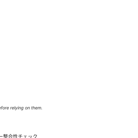
efore relying on them.
シー整合性チェック