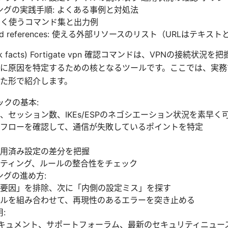
グの実践手順: よくある事例と対処法
よく使うコマンド集と出力例
ces and references: 使える外部リソースのリスト（URLはテキ
 quick facts) Fortigate vpn 確認コマンドは、VPNの接
に原因を特定するための核となるツールです。ここでは、実務
た形で紹介します。
クの基本:
、セッション数、IKEs/ESPのネゴシエーション状況を素早く
フローを確認して、通信が失敗しているポイントを特定
用済み設定の差分を把握
ティング、ルールの整合性をチェック
グの進め方:
要因」を排除、次に「内側の設定ミス」を探す
ルを組み合わせて、再現性のあるエラーを突き止める
:
t公式ドキュメント、サポートフォーラム、最新のセキュリティニュー