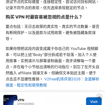
测试节点的实际速度、连接稳定性、尝试访问目标网站，
记录不同节点的表现，优先选择表现稳定的节点。
购买 VPN 时最容易被忽视的点是什么？
要点包括：无日志政策的真实性、真实的节点数量、是否
有断网保护、以及退款与试用政策，避免被隐藏条款误
导。
如果你想把这段内容变成属于你自己的 YouTube 视频脚
本，可以把上述“Body”部分拆成若干段落，加入个人使
用故事、实例演示与屏幕录制画面，逐步讲解每一个要
点，并在每个小节给出清晰的行动指引。别忘了在开头自
然植入 affiliate 链接文本，但确保文本贴近主题、便于
点击且不显硬性推销。
V2free机场评测2026：全面解析
速度、稳定性和使用教程
最后，记得在视频描述中补充相关资源与参考链接，帮助
×
VPN
观众进一步深入了解。祝你的视频获得高点击率与良好观
Visit
SPONSORED