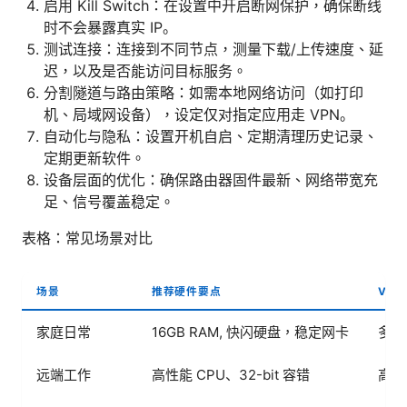
启用 Kill Switch：在设置中开启断网保护，确保断线
时不会暴露真实 IP。
测试连接：连接到不同节点，测量下载/上传速度、延
迟，以及是否能访问目标服务。
分割隧道与路由策略：如需本地网络访问（如打印
机、局域网设备），设定仅对指定应用走 VPN。
自动化与隐私：设置开机自启、定期清理历史记录、
定期更新软件。
设备层面的优化：确保路由器固件最新、网络带宽充
足、信号覆盖稳定。
表格：常见场景对比
场景
推荐硬件要点
VPN
家庭日常
16GB RAM, 快闪硬盘，稳定网卡
多设
远端工作
高性能 CPU、32-bit 容错
高加