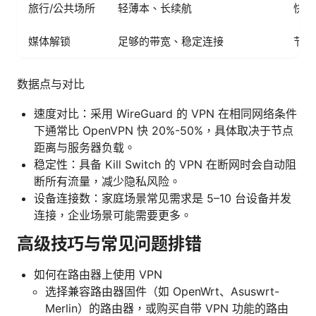
旅行/公共场所
轻薄本、长续航
快速
媒体解锁
足够的带宽、稳定连接
节点
数据点与对比
速度对比：采用 WireGuard 的 VPN 在相同网络条件
下通常比 OpenVPN 快 20%-50%，具体取决于节点
距离与服务器负载。
稳定性：具备 Kill Switch 的 VPN 在断网时会自动阻
断所有流量，减少隐私风险。
设备连接数：家庭场景常见需求是 5–10 台设备并发
连接，企业场景可能需要更多。
高级技巧与常见问题排错
如何在路由器上使用 VPN
选择兼容路由器固件（如 OpenWrt、Asuswrt-
Merlin）的路由器，或购买自带 VPN 功能的路由