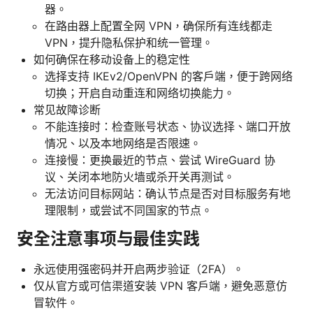
器。
在路由器上配置全网 VPN，确保所有连线都走
VPN，提升隐私保护和统一管理。
如何确保在移动设备上的稳定性
选择支持 IKEv2/OpenVPN 的客户端，便于跨网络
切换；开启自动重连和网络切换能力。
常见故障诊断
不能连接时：检查账号状态、协议选择、端口开放
情况、以及本地网络是否限速。
连接慢：更换最近的节点、尝试 WireGuard 协
议、关闭本地防火墙或杀开关再测试。
无法访问目标网站：确认节点是否对目标服务有地
理限制，或尝试不同国家的节点。
安全注意事项与最佳实践
永远使用强密码并开启两步验证（2FA）。
仅从官方或可信渠道安装 VPN 客户端，避免恶意仿
冒软件。