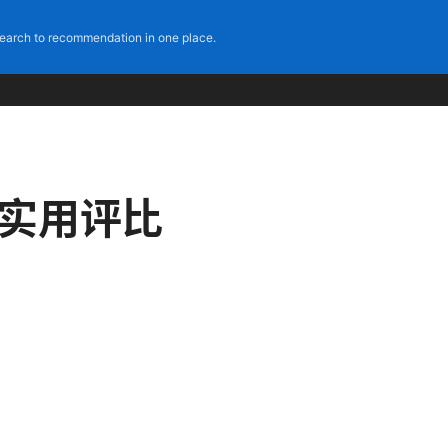
earch to recommendation in one place.
、实用评比