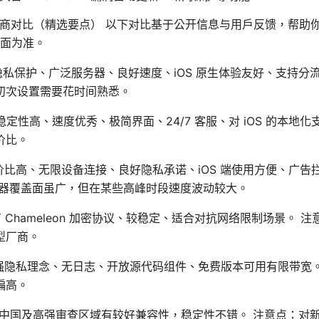
N 提供商对比（精选要点） 以下对比基于公开信息与用户反馈，帮
面为准。
强隐私保护、广泛服务器、良好速度、iOS 原生体验友好、支持分流
初次设置需要花时间熟悉。
优点：稳定性高、速度优秀、极简界面、24/7 客服、对 iOS 的本
价比。
：性价比高、无限设备连接、良好隐私承诺、iOS 端使用方便、广告拦截/
务器覆盖面虽广，但在某些高峰时段速度波动较大。
自有 Chameleon 加密协议、较稳定、适合对抗网络限制场景。
型厂商。
 优点：强隐私理念、无日志、开放源代码组件、免费版本可用有限带宽
偏高。
N 优点：对中国及高强审查区域有较好兼容性，稳定性不错。 注意点：