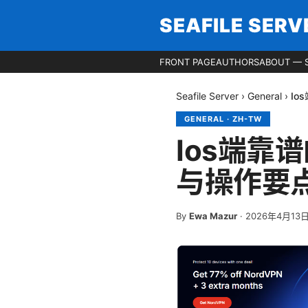
SEAFILE SERV
FRONT PAGE
AUTHORS
ABOUT — S
Seafile Server
›
General
›
I
GENERAL
·
ZH-TW
Ios端靠
与操作要
By
Ewa Mazur
·
2026年4月13