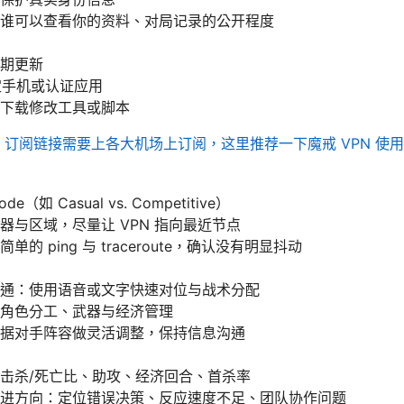
谁可以查看你的资料、对局记录的公开程度
期更新
绑定手机或认证应用
下载修改工具或脚本
）
订阅链接需要上各大机场上订阅，这里推荐一下魔戒 VPN 使
de（如 Casual vs. Competitive）
器与区域，尽量让 VPN 指向最近节点
的 ping 与 traceroute，确认没有明显抖动
通：使用语音或文字快速对位与战术分配
角色分工、武器与经济管理
据对手阵容做灵活调整，保持信息沟通
击杀/死亡比、助攻、经济回合、首杀率
进方向：定位错误决策、反应速度不足、团队协作问题