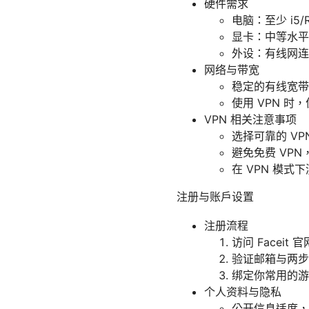
硬件需求
电脑：至少 i5/
显卡：中等水平
外设：有线网连
网络与带宽
稳定的有线宽带，
使用 VPN 
VPN 相关注意事项
选择可靠的 VP
避免免费 VP
在 VPN 模式
注册与账户设置
注册流程
访问 Facei
验证邮箱与两步
绑定你常用的游
个人资料与隐私
公开信息适度，