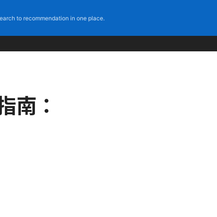
earch to recommendation in one place.
整指南：