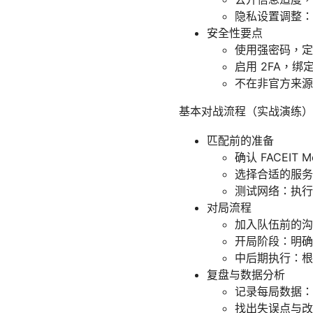
隐私设置调整：
安全性要点
使用强密码，定
启用 2FA，
不在非官方来源
基本对战流程（实战演练
匹配前的准备
确认 FACEIT Mo
选择合适的服务
测试网络：执行简单
对局流程
加入队伍前的沟
开局阶段：明确
中后期执行：根
复盘与数据分析
记录每局数据：
找出失误点与改