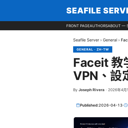
SEAFILE SERV
FRONT PAGE
AUTHORS
ABOUT — S
Seafile Server
›
General
›
Fa
GENERAL
·
ZH-TW
Facei
VPN、
By
Joseph Rivera
·
2026年4月
Published:
2026-04-13
·