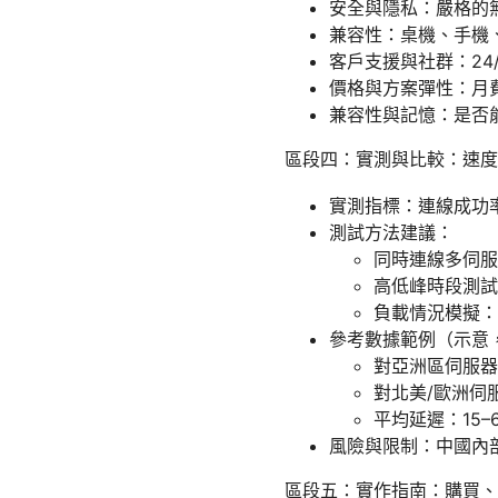
安全與隱私：嚴格的
兼容性：桌機、手機
客戶支援與社群：24
價格與方案彈性：月
兼容性與記憶：是否能
區段四：實測與比較：速度
實測指標：連線成功率
測試方法建議：
同時連線多伺服
高低峰時段測試
負載情況模擬：
參考數據範例（示意
對亞洲區伺服器的
對北美/歐洲伺服
平均延遲：15–
風險與限制：中國內
區段五：實作指南：購買、