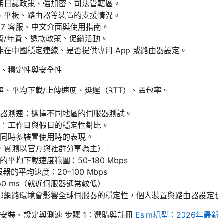
無日誌政策、強加密、司法管轄區。
、平板、路由器等裝置的支援情況。
/7 客服、中文介面與使用指南。
費/年費、退款政策、促銷活動。
在中國穩定連線、是否提供專用 App 或路由器設定。
、穩定性與安全性
、平均下載/上傳速度、延遲（RTT）、丟包率。
器測速：選擇不同地區的伺服器測試。
：工作日與假日的穩定性對比。
同時多裝置使用時的表現。
，實測以官方與社群分享為主）：
平均下載速度範圍：50–180 Mbps
器的平均速度：20–100 Mbps
60 ms（就近伺服器通常較低）
部網路環境會影響全球伺服器的穩定性，個人裝置與路由器設定
安裝、設定與測速 步驟 1：選購與註冊
Esim机型：2026年最