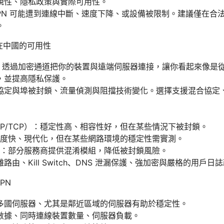
規性、隱私政策與實際可用性。
VPN 可能遭到連線中斷、速度下降、或設備被限制。建議僅在合
。
在中國的可用性
PN 透過加密通道把你的裝置與遠端伺服器連接，讓你看起來像是
，並提高隱私保護。
協定與埠被封鎖、流量偵測與阻擋技術變化。選擇支援混合協定、
UDP/TCP）：穩定性高、相容性好，但在某些情況下被封鎖。
rd：速度快、現代化，但在某些網路環境的穩定性需實測。
：部分服務商提供混淆模組，降低被封鎖風險。
由、Kill Switch、DNS 泄漏保護、強加密與嚴格的用戶日
PN
多國伺服器、尤其是鄰近區域的伺服器有助於穩定性。
數據、同時連線裝置數量、伺服器負載。