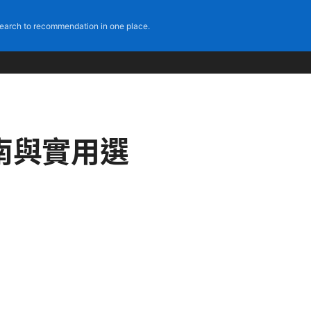
earch to recommendation in one place.
南與實用選