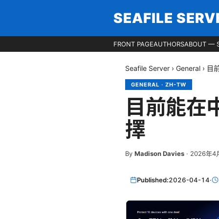
SEAFILE SERV
FRONT PAGE
AUTHORS
ABOUT — S
Seafile Server
›
General
›
目
GENERAL
·
ZH-TW
目前能在
擇
By
Madison Davies
·
2026年4
Published:
2026-04-14
·