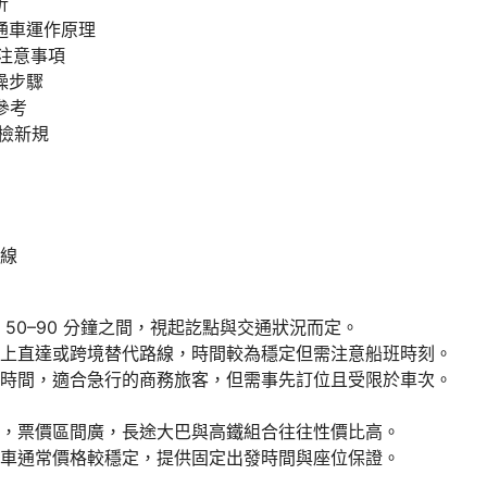
析
直通車運作原理
檢注意事項
操步驟
價參考
安檢新規
線
 50–90 分鐘之間，視起訖點與交通狀況而定。
上直達或跨境替代路線，時間較為穩定但需注意船班時刻。
時間，適合急行的商務旅客，但需事先訂位且受限於車次。
，票價區間廣，長途大巴與高鐵組合往往性價比高。
車通常價格較穩定，提供固定出發時間與座位保證。