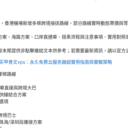
年起，香港機場新增多條跨境接送路線，部分路線實時動態票價與
方案、海路方案、口岸直通車、搭乘流程與注意事項、實用對照表
容末尾提供非點擊連結文本供參考；若需要最新資訊，請以官方
购买甲骨文vps：永久免费云服务器超實用指南與實戰策略
哪條路線
際列車直達與跨境大巴
場快線結合方案
車選項
橋跨境巴士
橋珠海/深圳段連接方案