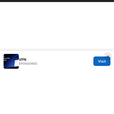
×
VPN
Visit
SPONSORED
Seafile Server Ltd.
100 King Street West
Toronto, ON, M5V 2T6
CA
hello@seafile-server.org
+1-514-555-0150
About
Privacy Policy
Terms of Use