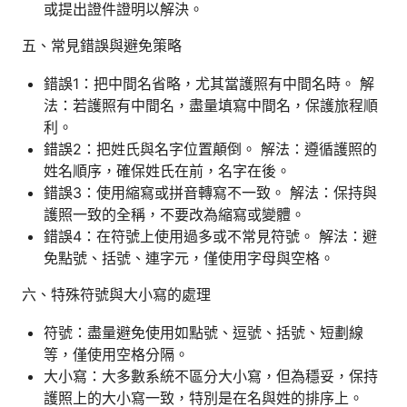
或提出證件證明以解決。
五、常見錯誤與避免策略
錯誤1：把中間名省略，尤其當護照有中間名時。 解
法：若護照有中間名，盡量填寫中間名，保護旅程順
利。
錯誤2：把姓氏與名字位置顛倒。 解法：遵循護照的
姓名順序，確保姓氏在前，名字在後。
錯誤3：使用縮寫或拼音轉寫不一致。 解法：保持與
護照一致的全稱，不要改為縮寫或變體。
錯誤4：在符號上使用過多或不常見符號。 解法：避
免點號、括號、連字元，僅使用字母與空格。
六、特殊符號與大小寫的處理
符號：盡量避免使用如點號、逗號、括號、短劃線
等，僅使用空格分隔。
大小寫：大多數系統不區分大小寫，但為穩妥，保持
護照上的大小寫一致，特別是在名與姓的排序上。