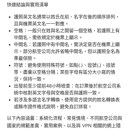
快速結論與實用清單
護照英文名通常以姓氏在前、名字在後的順序排列，
且與機票英文名一一對應。
空格：一般只在姓與名之間留一個空格，若護照上有
中間名，需依規定於機票上顯示。
中間名：若護照中有中間名，需決定是否在機票上顯
示，部分航空公司允許省略中間名，但以護照全名為
準最保險。
符號：避免使用特殊符號，如點(.)、逗號(,)、括號
等，盡量以空格分隔；某些字母有區分大小寫的情
況，保持一致。
出發前至少提前48小時檢查：在訂票後於航空公司系
統中核對英文字母與空格是否與護照一致。
若涉及多語言名字轉換，使用官方提供的姓名轉換表
或縣市證件格式說明，避免自訂拼寫。
以下內容涵蓋：系統化流程、常見情境、不同航空公司與
國家的規範差異、實用案例、以及與 VPN 相關的網上隱