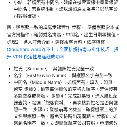
小結：若護照有中間名，建議在機票資訊中盡量保留
中間名；若系統限制，請以護照原文為準並以航空公
司客服確認。
四、與護照一致的填寫步驟實作 步驟1：準備護照影本或
官方掃描件，確認姓名拼寫、中間名、出生日期等欄位。
步驟2：進入訂票介面，選擇乘客資料，依序填寫：
Cloudflare warp连不上：全面排解指南与实作技巧，提
升 VPN 稳定性与连线成功率
姓氏（Surname）: 與護照姓氏完全一致
名字（First/Given Name）: 與護照名字完全一致
中間名（Middle Name）: 如護照有，填入；如無，
留空 步驟3：檢查每個欄位的空格與順序，確保沒有
多餘空格或符號。 步驟4：完成訂票後，進入航班紀
錄查詢，點選「旅客資料」，再次核對姓名是否與護
照一致。 步驟5：登機前再次檢查，確保機票上的英
文名與護照一致，避免安檢時出現問題。 步驟6：如
遇到名稱不一致，立即聯繫航空公司客服，申請修改