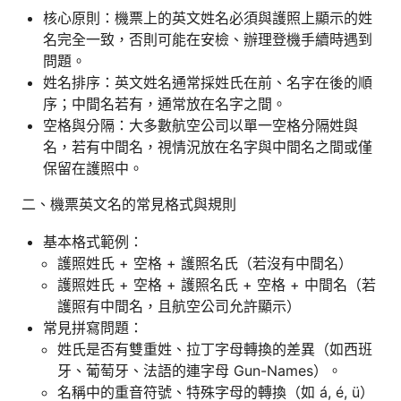
核心原則：機票上的英文姓名必須與護照上顯示的姓
名完全一致，否則可能在安檢、辦理登機手續時遇到
問題。
姓名排序：英文姓名通常採姓氏在前、名字在後的順
序；中間名若有，通常放在名字之間。
空格與分隔：大多數航空公司以單一空格分隔姓與
名，若有中間名，視情況放在名字與中間名之間或僅
保留在護照中。
二、機票英文名的常見格式與規則
基本格式範例：
護照姓氏 + 空格 + 護照名氏（若沒有中間名）
護照姓氏 + 空格 + 護照名氏 + 空格 + 中間名（若
護照有中間名，且航空公司允許顯示）
常見拼寫問題：
姓氏是否有雙重姓、拉丁字母轉換的差異（如西班
牙、葡萄牙、法語的連字母 Gun-Names）。
名稱中的重音符號、特殊字母的轉換（如 á, é, ü）