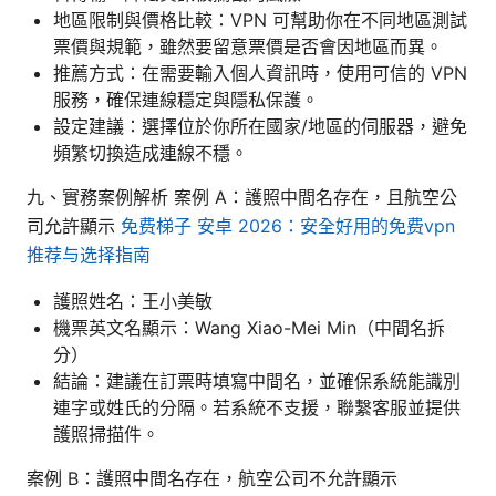
地區限制與價格比較：VPN 可幫助你在不同地區測試
票價與規範，雖然要留意票價是否會因地區而異。
推薦方式：在需要輸入個人資訊時，使用可信的 VPN
服務，確保連線穩定與隱私保護。
設定建議：選擇位於你所在國家/地區的伺服器，避免
頻繁切換造成連線不穩。
九、實務案例解析 案例 A：護照中間名存在，且航空公
司允許顯示
免费梯子 安卓 2026：安全好用的免费vpn
推荐与选择指南
護照姓名：王小美敏
機票英文名顯示：Wang Xiao-Mei Min（中間名拆
分）
結論：建議在訂票時填寫中間名，並確保系統能識別
連字或姓氏的分隔。若系統不支援，聯繫客服並提供
護照掃描件。
案例 B：護照中間名存在，航空公司不允許顯示