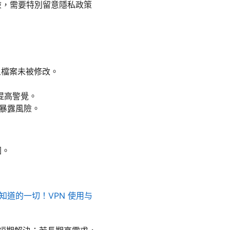
險，需要特別留意隱私政策
信且檔案未被修改。
提高警覺。
或暴露風險。
圍。
知道的一切！VPN 使用与