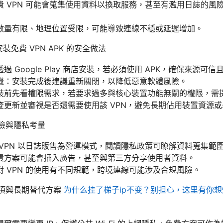
費 VPN 可能會蒐集使用資料以換取服務，甚至有濫用日誌的風
數量有限、地理位置受限，可能導致連線不穩或延遲增加。
安裝免費 VPN APK 的安全做法
 Google Play 商店安裝，若必須使用 APK，確保來源可
機：安裝完成後建議重新關閉，以降低惡意軟體風險。
裝前先看權限需求，若要求過多與核心裝置功能無關的權限，需
查更新並審視是否還需要使用該 VPN，避免長期佔用裝置資源
風險與隱私考量
VPN 以日誌販售為營運模式，閱讀隱私政策可瞭解資料蒐集範
費方案可能會插入廣告，甚至與第三方分享使用者資料。
 VPN 的使用有不同規範，跨境連線可能涉及合規風險。
選項與長期替代方案
为什么挂了梯子ip不变？别担心，这里有你想