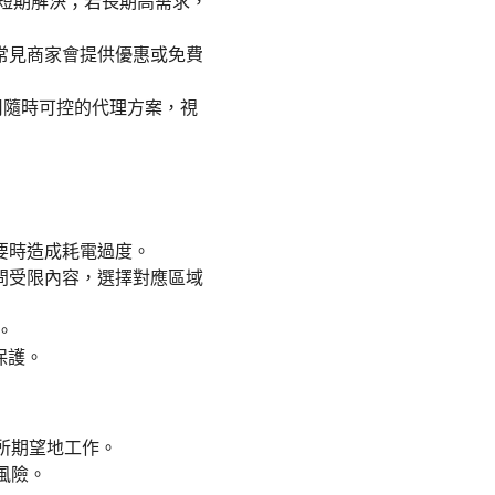
作為短期解決；若長期高需求，
常見商家會提供優惠或免費
用隨時可控的代理方案，視
要時造成耗電過度。
問受限內容，選擇對應區域
。
保護。
你所期望地工作。
風險。