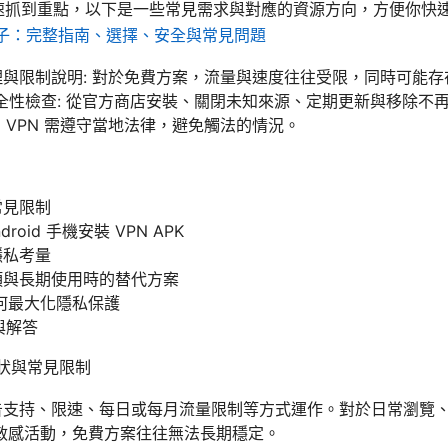
速抓到重點，以下是一些常見需求與對應的資源方向，方便你快
梯子：完整指南、選擇、安全與常見問題
原理與限制說明: 對於免費方案，流量與速度往往受限，同時可能
包的安全性檢查: 從官方商店安裝、關閉未知來源、定期更新與移除不
用 VPN 需遵守當地法律，避免觸法的情況。
常見限制
oid 手機安裝 VPN APK
隱私考量
選項與長期使用時的替代方案
何最大化隱私保護
與解答
現状與常見限制
以廣告支持、限速、每日或每月流量限制等方式運作。對於日常瀏覽
敏感活動，免費方案往往無法長期穩定。