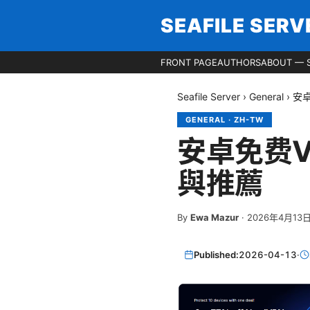
SEAFILE SERV
FRONT PAGE
AUTHORS
ABOUT — S
Seafile Server
›
General
›
安
GENERAL
·
ZH-TW
安卓免费V
與推薦
By
Ewa Mazur
·
2026年4月13
Published:
2026-04-13
·