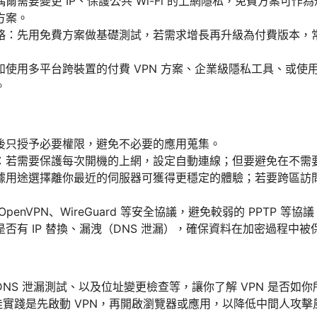
爾需要變更 IP、保護公共 Wi-Fi 的上網隱私，免費方案可
方案。
略：先用免費方案做基礎測試，若需求增長再升級為付費版本，
如使用多平台跨裝置的付費 VPN 方案、企業級隱私工具、或使
。
後只授予必要權限，避免不必要的應用蒐集。
：若需要保護每次開機的上網，設定自動連線；但要避免在不需
據用途選擇離你最近的伺服器可獲得更穩定的體驗；若要跨區訪
enVPN、WireGuard 等安全協議，避免較弱的 PPTP 等協議
否有 IP 替換、漏洩（DNS 泄漏），確保資料在加密過程中被
NS 泄漏測試、以及位址變更檢查等，讓你了解 VPN 是否如
，最佳實踐是先啟動 VPN，再開啟瀏覽器或應用，以降低中間人攻擊