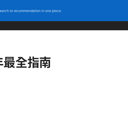
earch to recommendation in one place.
年最全指南