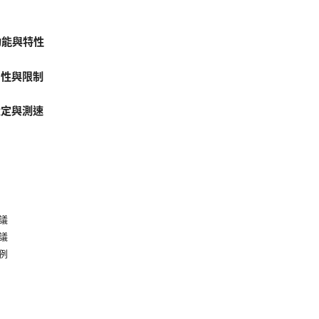
心功能與特性
用性與限制
設定與測速
議
議
例