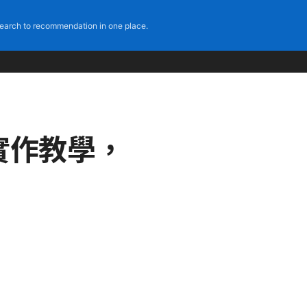
earch to recommendation in one place.
與實作教學，