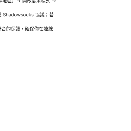
坡等地區）→ 開啟混淆模式 →
hadowsocks 協議；若
為公眾場合的保護，確保你在連線