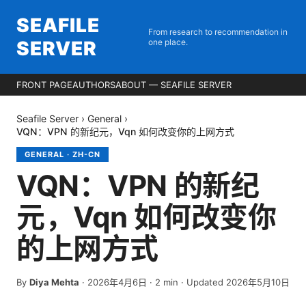
SEAFILE
From research to recommendation in
SERVER
one place.
FRONT PAGE
AUTHORS
ABOUT — SEAFILE SERVER
Seafile Server
›
General
›
VQN：VPN 的新纪元，Vqn 如何改变你的上网方式
GENERAL
·
ZH-CN
VQN：VPN 的新纪
元，Vqn 如何改变你
的上网方式
By
Diya Mehta
·
2026年4月6日
·
2
min
· Updated 2026年5月10日