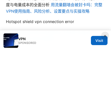
度与电量成本的全面分析
用流量翻墙会被封卡吗：完整
VPN使用指南、风险分析、设置要点与实操攻略
Hotspot shield vpn connection error
Forticlient vpn sous windows 11 24h2 le guide
×
complet pour tout retablir
VPN
Visit
SPONSORED
© 2026 Seafile Server. All rights reserved.
Seafile Server Ltd.
100 King Street West
Toronto, ON, M5V 2T6
CA
hello@seafile-server.org
+1-514-555-0150
About
Privacy Policy
Terms of Use