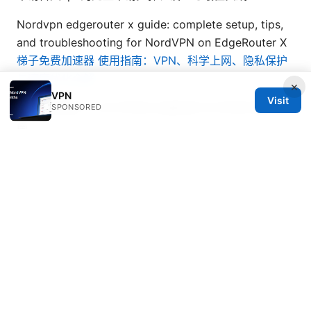
Nordvpn edgerouter x guide: complete setup, tips,
and troubleshooting for NordVPN on EdgeRouter X
梯子免费加速器 使用指南：VPN、科学上网、隐私保护
与速度优化全解
×
VPN
Visit
Vpn便宜推荐：2025年性价比最高的VPN评测与购买指
SPONSORED
南
Cyberghost vpn español: Guía completa para usar,
configurar y entender VPNs en español
© 2026 Seafile Server. All rights reserved.
Seafile Server Ltd.
100 King Street West