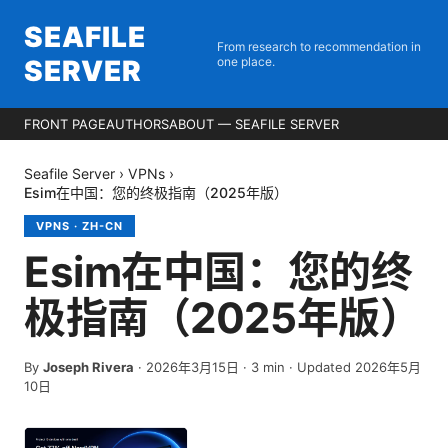
SEAFILE
From research to recommendation in
SERVER
one place.
FRONT PAGE
AUTHORS
ABOUT — SEAFILE SERVER
Seafile Server
›
VPNs
›
Esim在中国：您的终极指南（2025年版）
VPNS
·
ZH-CN
Esim在中国：您的终
极指南（2025年版）
By
Joseph Rivera
·
2026年3月15日
·
3
min
· Updated 2026年5月
10日