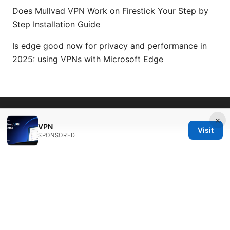
Does Mullvad VPN Work on Firestick Your Step by
Step Installation Guide
Is edge good now for privacy and performance in
2025: using VPNs with Microsoft Edge
© 2026 Seafile Server. All rights reserved.
×
VPN
Visit
SPONSORED
Seafile Server Ltd.
100 King Street West
Toronto, ON, M5V 2T6
CA
hello@seafile-server.org
+1-514-555-0150