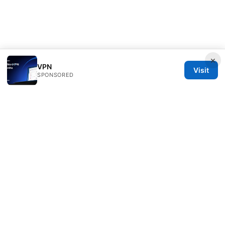
×
VPN
Visit
SPONSORED
Seafile Server Ltd.
100 King Street West
Toronto, ON, M5V 2T6
CA
hello@seafile-server.org
+1-514-555-0150
About
Privacy Policy
Terms of Use