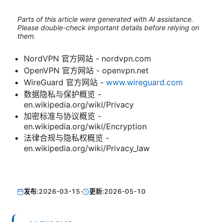
Parts of this article were generated with AI assistance.
Please double-check important details before relying on
them.
NordVPN 官方网站 - nordvpn.com
OpenVPN 官方网站 - openvpn.net
WireGuard 官方网站 -
www.wireguard.com
数据隐私与保护概览 -
en.wikipedia.org/wiki/Privacy
加密标准与协议概览 -
en.wikipedia.org/wiki/Encryption
法律合规与隐私权概览 -
en.wikipedia.org/wiki/Privacy_law
发布:
2026-03-15
·
更新:
2026-05-10