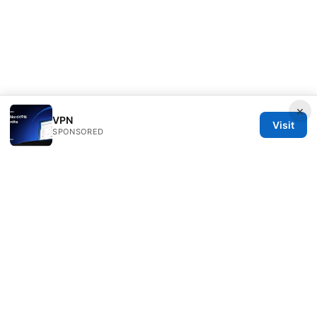
×
VPN
Visit
SPONSORED
Seafile Server Ltd.
100 King Street West
Toronto, ON, M5V 2T6
CA
hello@seafile-server.org
+1-514-555-0150
About
Privacy Policy
Terms of Use