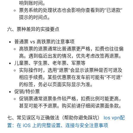
响到账时间。
票务系统的处理状态也会影响你查看到的“已退款”
提示的时间点。
六、票种差异的实操要点
普通票 vs 高铁票的注意事项
高铁票的退票通常比普通票更严格，扣费也往往偏
高。遇到临近出发的情况，优先考虑改签再退票。
儿童票、学生票、老年票、军票等
实际操作时，选用“退票”会显示该票种是否可退及
相应手续费。某些优惠票在发车前可能有“不可退”
的标签，务必以页面实际显示为准。
促销/特价票
促销票通常退票条件较严格，扣费比例可能更高，
甚至可能不予退票。购买前请仔细阅读票面条款。
七、常见误区与正确做法（帮助你避免踩坑）
Ios vpn配
置：在 iOS 上的完整设置、连接与安全注意事项