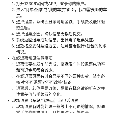
打开12306官网或APP，登录你的账户。
进入“订单查询”或“我的车票”页面，找到需要退的车
票。
选择退票，系统会显示可退金额、手续费及最终退
款金额。
选择退票原因，确认信息无误后提交。
系统返回退票成功信息，出具电子退票凭证。
退款按原支付渠道返回，注意查看银行/钱包的到账
情况。
在线退票常见注意事项
退票需要在发车前完成，临近发车时段退票成功率
和可退金额都会减少。
在线退票页面有时会显示不同的票种条款，请务必
核对“不可退票”/“不可改签”标识。
退票后，若你需要改签，尽量选择合适的新车次并
注意差价与手续费的变化。
现场退票（车站/代售点）与电话退票
现场退票有时能处理一些线上不可退的情况，但通
常手续费同样适用，且处理时间可能更长。