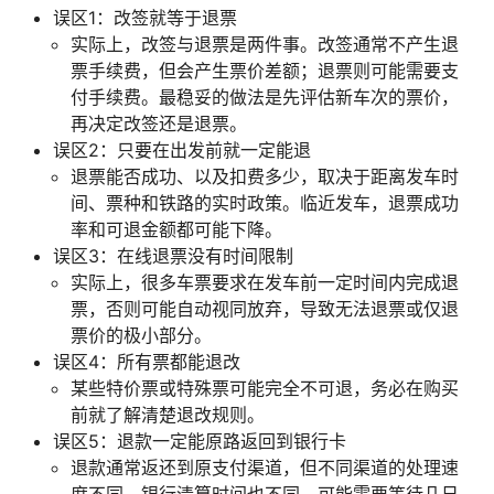
误区1：改签就等于退票
实际上，改签与退票是两件事。改签通常不产生退
票手续费，但会产生票价差额；退票则可能需要支
付手续费。最稳妥的做法是先评估新车次的票价，
再决定改签还是退票。
误区2：只要在出发前就一定能退
退票能否成功、以及扣费多少，取决于距离发车时
间、票种和铁路的实时政策。临近发车，退票成功
率和可退金额都可能下降。
误区3：在线退票没有时间限制
实际上，很多车票要求在发车前一定时间内完成退
票，否则可能自动视同放弃，导致无法退票或仅退
票价的极小部分。
误区4：所有票都能退改
某些特价票或特殊票可能完全不可退，务必在购买
前就了解清楚退改规则。
误区5：退款一定能原路返回到银行卡
退款通常返还到原支付渠道，但不同渠道的处理速
度不同，银行清算时间也不同，可能需要等待几日