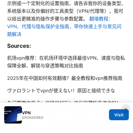
示例或一个定制化的设置指南，请告诉我你的设备类型、
系统版本以及你偏好的工具类型（VPN/代理等），我可
以给出更精准的操作步骤与参数配置。
翻墙教程：
VPN、代理与隐私保护全指南，带你快速上手与常见问
题解决
Sources:
机场vpn推荐：在机场环境中选择最佳VPN、速度与隐私
保障全解、解锁与穿透策略对比指南
2025年在中国如何有效翻墙？最全教程和vpn推荐指南
ヴァロラントでvpnが使えない！原因と接続できな
免门票室内景点：省钱又好玩！这份宝藏指南请收好！
×
VPN使用攻略、隐私保护与流媒体解锁的实用建议
VPN
Visit
SPONSORED
如何申請esim：一张卡搞定全球上网，超详细教程！
esim 设置指南、全球漫游、价格对比、运营商选择、购