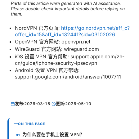
Parts of this article were generated with AI assistance.
Please double-check important details before relying on
them.
NordVPN 官方页面:
https://go.nordvpn.net/aff_c?
offer_id=15&aff_id=132441?sid=03102026
OpenVPN 官方网站: openvpn.net
WireGuard 官方网站: wireguard.com
iOS 设置 VPN 官方帮助: support.apple.com/zh-
cn/guide/iphone-security-ipsecvpn
Android 设置 VPN 官方帮助:
support.google.com/android/answer/1007711
发布:
2026-03-15
·
更新:
2026-05-10
ON THIS PAGE
为什么要在手机上设置 VPN？